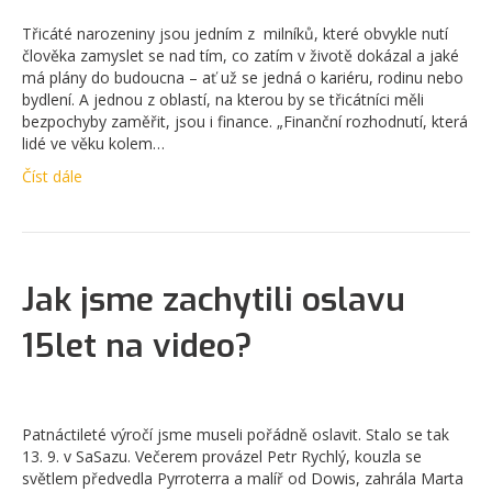
Třicáté narozeniny jsou jedním z milníků, které obvykle nutí
člověka zamyslet se nad tím, co zatím v životě dokázal a jaké
má plány do budoucna – ať už se jedná o kariéru, rodinu nebo
bydlení. A jednou z oblastí, na kterou by se třicátníci měli
bezpochyby zaměřit, jsou i finance. „Finanční rozhodnutí, která
lidé ve věku kolem…
Číst dále
Jak jsme zachytili oslavu
15let na video?
Patnáctileté výročí jsme museli pořádně oslavit. Stalo se tak
13. 9. v SaSazu. Večerem provázel Petr Rychlý, kouzla se
světlem předvedla Pyrroterra a malíř od Dowis, zahrála Marta