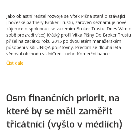
Jako oblastní ředitel rozvoje se Vítek Pišna stará o stávající
jihočeské partnery Broker Trustu, zároveň seznamuje nové
zájemce o spolupráci se zázemím Broker Trustu. Dnes Vám o
sobě prozradí více:) Krátký profil Vítka Pišny Do Broker Trustu
přišel na začátku roku 2015 po dvouletém manažerském
působení v síti UNIQA pojišťovny. Předtím se dlouhá léta
věnoval obchodu v UniCredit nebo Komerční bance…
Číst dále
Osm finančních priorit, na
které by se měli zaměřit
třicátníci (vyšlo v médiích)