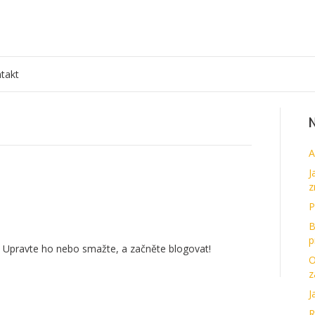
takt
N
A
J
z
P
B
p
ek. Upravte ho nebo smažte, a začněte blogovat!
O
z
J
R