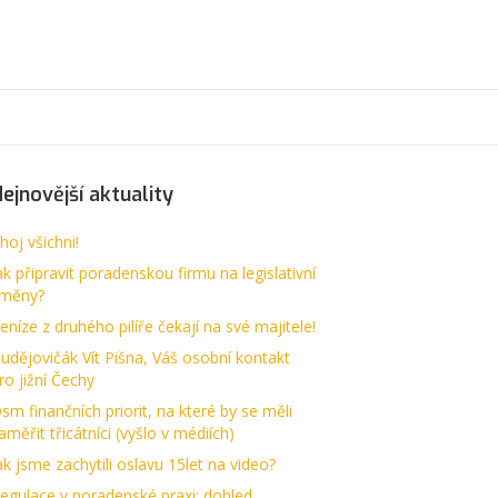
ejnovější aktuality
hoj všichni!
ak připravit poradenskou firmu na legislativní
měny?
eníze z druhého pilíře čekají na své majitele!
udějovičák Vít Pišna, Váš osobní kontakt
ro jižní Čechy
sm finančních priorit, na které by se měli
aměřit třicátníci (vyšlo v médiích)
ak jsme zachytili oslavu 15let na video?
egulace v poradenské praxi: dohled