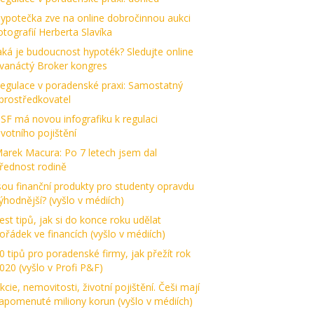
ypotečka zve na online dobročinnou aukci
otografií Herberta Slavíka
aká je budoucnost hypoték? Sledujte online
vanáctý Broker kongres
egulace v poradenské praxi: Samostatný
prostředkovatel
SF má novou infografiku k regulaci
ivotního pojištění
arek Macura: Po 7 letech jsem dal
řednost rodině
sou finanční produkty pro studenty opravdu
ýhodnější? (vyšlo v médiích)
est tipů, jak si do konce roku udělat
ořádek ve financích (vyšlo v médiích)
0 tipů pro poradenské firmy, jak přežít rok
020 (vyšlo v Profi P&F)
kcie, nemovitosti, životní pojištění. Češi mají
apomenuté miliony korun (vyšlo v médiích)