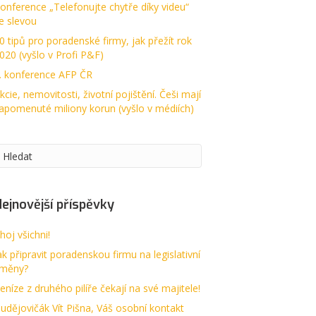
onference „Telefonujte chytře díky videu“
e slevou
0 tipů pro poradenské firmy, jak přežít rok
020 (vyšlo v Profi P&F)
. konference AFP ČR
kcie, nemovitosti, životní pojištění. Češi mají
apomenuté miliony korun (vyšlo v médiích)
ejnovější příspěvky
hoj všichni!
ak připravit poradenskou firmu na legislativní
měny?
eníze z druhého pilíře čekají na své majitele!
udějovičák Vít Pišna, Váš osobní kontakt