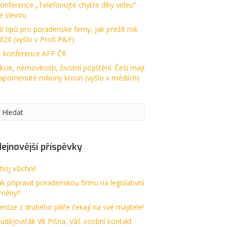
onference „Telefonujte chytře díky videu“
e slevou
0 tipů pro poradenské firmy, jak přežít rok
020 (vyšlo v Profi P&F)
. konference AFP ČR
kcie, nemovitosti, životní pojištění. Češi mají
apomenuté miliony korun (vyšlo v médiích)
ejnovější příspěvky
hoj všichni!
ak připravit poradenskou firmu na legislativní
měny?
eníze z druhého pilíře čekají na své majitele!
udějovičák Vít Pišna, Váš osobní kontakt