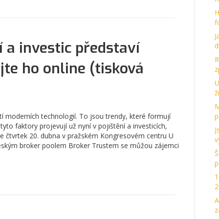
H
f
J
 a investic představí
d
R
jte ho online (tisková
z
U
ž
M
tí moderních technologií. To jsou trendy, které formují
p
to faktory projevují už nyní v pojištění a investicích,
J
 ve čtvrtek 20. dubna v pražském Kongresovém centru U
v
 českým broker poolem Broker Trustem se můžou zájemci
Š
p
1
2
A
z