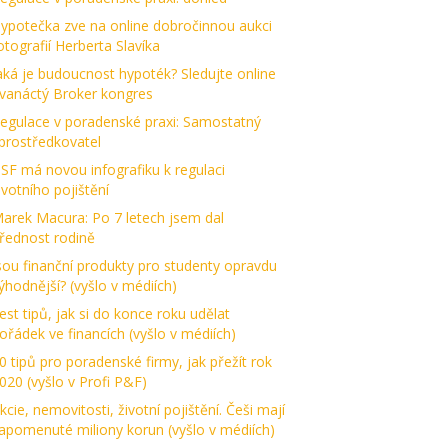
ypotečka zve na online dobročinnou aukci
otografií Herberta Slavíka
aká je budoucnost hypoték? Sledujte online
vanáctý Broker kongres
egulace v poradenské praxi: Samostatný
prostředkovatel
SF má novou infografiku k regulaci
ivotního pojištění
arek Macura: Po 7 letech jsem dal
řednost rodině
sou finanční produkty pro studenty opravdu
ýhodnější? (vyšlo v médiích)
est tipů, jak si do konce roku udělat
ořádek ve financích (vyšlo v médiích)
0 tipů pro poradenské firmy, jak přežít rok
020 (vyšlo v Profi P&F)
kcie, nemovitosti, životní pojištění. Češi mají
apomenuté miliony korun (vyšlo v médiích)