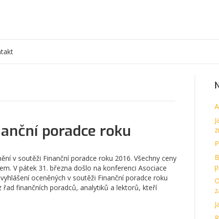
takt
N
A
J
nanční poradce roku
z
P
B
nění v soutěži Finanční poradce roku 2016. Všechny ceny
p
ustem. V pátek 31. března došlo na konferenci Asociace
 vyhlášení oceněných v soutěži Finanční poradce roku
O
řad finančních poradců, analytiků a lektorů, kteří
z
J
R