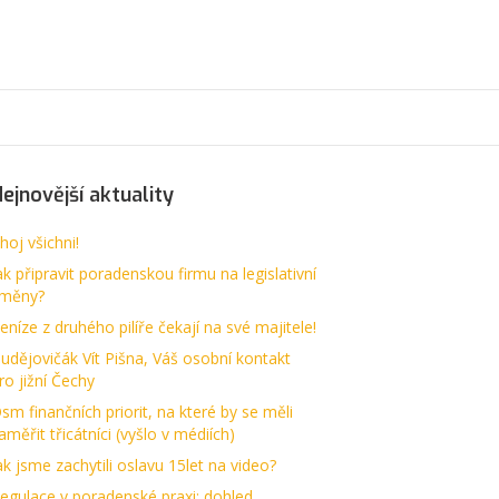
ejnovější aktuality
hoj všichni!
ak připravit poradenskou firmu na legislativní
měny?
eníze z druhého pilíře čekají na své majitele!
udějovičák Vít Pišna, Váš osobní kontakt
ro jižní Čechy
sm finančních priorit, na které by se měli
aměřit třicátníci (vyšlo v médiích)
ak jsme zachytili oslavu 15let na video?
egulace v poradenské praxi: dohled