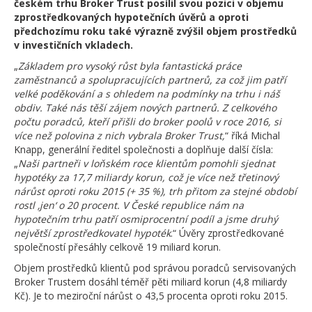
českém trhu Broker Trust posílil svou pozici v objemu
zprostředkovaných hypotečních úvěrů a oproti
předchozímu roku také výrazně zvýšil objem prostředků
v investičních vkladech.
„
Základem pro vysoký růst byla fantastická práce
zaměstnanců a spolupracujících partnerů, za což jim patří
velké poděkování a s ohledem na podmínky na trhu i náš
obdiv. Také nás těší zájem nových partnerů. Z celkového
počtu poradců, kteří přišli do broker poolů v roce 2016, si
více než polovina z nich vybrala Broker Trust,
“ říká Michal
Knapp, generální ředitel společnosti a doplňuje další čísla:
„
Naši partneři v loňském roce klientům pomohli sjednat
hypotéky za 17,7 miliardy korun, což je více než třetinový
nárůst oproti roku 2015 (+ 35 %), trh přitom za stejné období
rostl ‚jen‘ o 20 procent. V České republice nám na
hypotečním trhu patří osmiprocentní podíl a jsme druhý
největší zprostředkovatel hypoték
.“ Úvěry zprostředkované
společností přesáhly celkově 19 miliard korun.
Objem prostředků klientů pod správou poradců servisovaných
Broker Trustem dosáhl téměř pěti miliard korun (4,8 miliardy
Kč). Je to meziroční nárůst o 43,5 procenta oproti roku 2015.