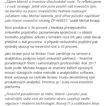
„
Zájem klientů o investice dlouhodobě roste. To reflektujeme
i v naší strategii. Ještě více jsme posílili náš investiční tým,
do kterého na pozici investičního ředitele nastoupil
začátkem roku Michal Valentík, jenž dříve působil například
jako hlavní investiční stratég ČP INVEST,“
uvádí Michal Knapp.
Růst produkce o 30 procent z hlediska předepsaného
smluvního pojistného zaznamenala společnost i v oblasti
životního pojištění, ačkoliv v loňském roce trh jako celek klesal
přibližně o dvě procenta. V případě neživotního pojištění pak
výsledky ukazují na meziroční růst o 33 procent.
Jako broker pool se Broker Trust zaměřuje na servisní a
analytickou podporu svých smluvních partnerů – finančně
poradenských firem i samostatných profesionálů. Rok 2017
bude podle Michala Knappa ve znamení dalších výrazných
inovací stávajících online metodik a analytického software,
které sestavuje na centrále Broker Trustu desetičlenný tým
produktových analytiků. Prioritou je i zcela nová investiční
platforma.
„
Finanční poradenství se mění, klienti i poradci jsou
náročnější, stále více do našeho oboru zasahují vedle
regulace i moderní technologie. Rozvoj IT a vzdělávání letos